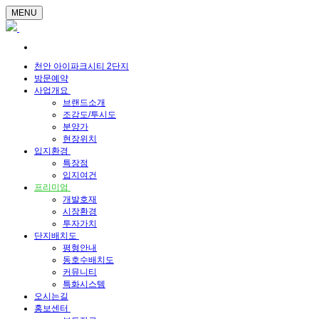
MENU
천안 아이파크시티 2단지
방문예약
사업개요
브랜드소개
조감도/투시도
분양가
현장위치
입지환경
특장점
입지여건
프리미엄
개발호재
시장환경
투자가치
단지배치도
평형안내
동호수배치도
커뮤니티
특화시스템
오시는길
홍보센터