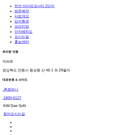
천안 아이파크시티 2단지
방문예약
사업개요
입지환경
프리미엄
단지배치도
오시는길
홍보센터
트리븐 안동
아파트
경상북도 안동시 용상동 산 46-1 외 29필지
대표번호 & 사이드
JK컴퍼니
1800-6127
KiM Dae-SuN
찾아오시는길